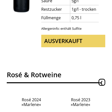
Säure
5g/l
Restzucker
1g/l - trocken
Füllmenge
0,75 l
Allergeninfo: enthält Sulfite
AUSVERKAUFT
Rosé & Rotweine
Rosé 2024
Rosé 2023
»Marlene«
»Marlene«