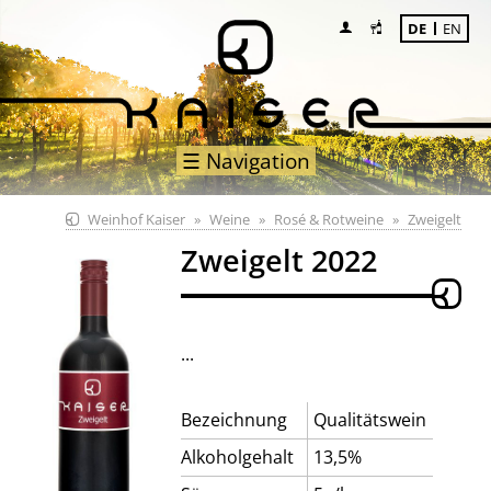
DE
EN
☰ Navigation
Weinhof Kaiser
Weine
Rosé & Rotweine
Zweigelt
Zweigelt 2022
...
Bezeichnung
Qualitätswein
Alkoholgehalt
13,5%