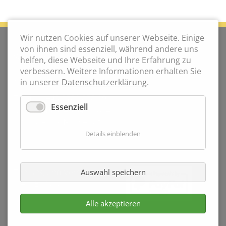
Wir nutzen Cookies auf unserer Webseite. Einige
KONTAKT
von ihnen sind essenziell, während andere uns
Weinhof Kaiser
helfen, diese Webseite und Ihre Erfahrung zu
Am Ring 4
verbessern. Weitere Informationen erhalten Sie
3131 Wetzmannsthal
in unserer
Datenschutzerklärung
.
Telefon:
+43 2782 858 19
Essenziell
Mobil:
+43 664 734 98 804
info@weinhof-kaiser.at
Details einblenden
WEINE BESTELLEN
Zahlung und Versand
Auswahl speichern
Mein Einkauf
Alle akzeptieren
Navigation
Impressum
Datenschutz