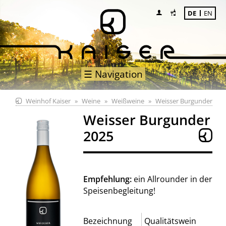
DE
EN
☰ Navigation
Weinhof Kaiser
Weine
Weißweine
Weisser Burgunder
Weisser Burgunder
2025
Empfehlung:
ein Allrounder in der
Speisenbegleitung!
Bezeichnung
Qualitätswein