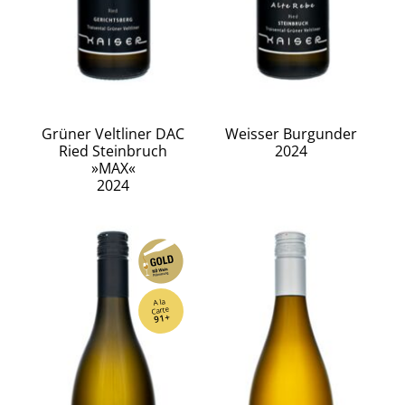
Grüner Veltliner DAC
Weisser Burgunder
Ried Steinbruch
2024
»MAX«
2024
A la
Carte
91+