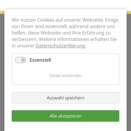
Wir nutzen Cookies auf unserer Webseite. Einige
KONTAKT
von ihnen sind essenziell, während andere uns
Weinhof Kaiser
helfen, diese Webseite und Ihre Erfahrung zu
Am Ring 4
verbessern. Weitere Informationen erhalten Sie
3131 Wetzmannsthal
in unserer
Datenschutzerklärung
.
Telefon:
+43 2782 858 19
Essenziell
Mobil:
+43 664 734 98 804
info@weinhof-kaiser.at
Details einblenden
WEINE BESTELLEN
Zahlung und Versand
Auswahl speichern
Mein Einkauf
Alle akzeptieren
Navigation
Impressum
Datenschutz
überspringen