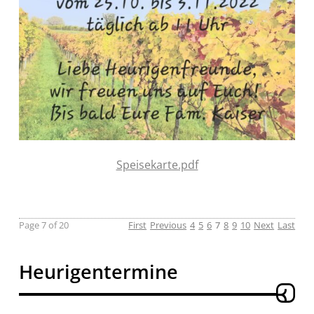
Speisekarte.pdf
Page 7 of 20
First
Previous
4
5
6
7
8
9
10
Next
Last
Heurigentermine