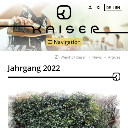
DE
EN
☰ Navigation
Weinhof Kaiser
News
Articles
Jahrgang 2022