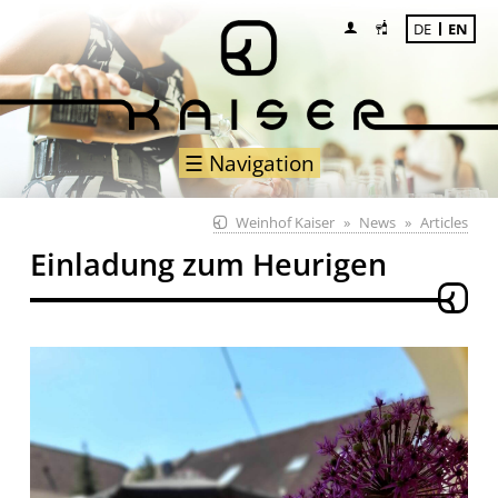
DE
EN
☰ Navigation
Weinhof Kaiser
News
Articles
Einladung zum Heurigen